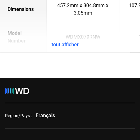
457.2mm x 304.8mm x
107.
Dimensions
3.05mm
Model
WDMX079RNW
Number
tout afficher
Français
Région/Pays :