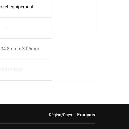
es et équipement
-
304.8mm x 3.05mm
X079RNW
Français
Région/Pays :