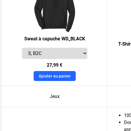
Sweat à capuche WD_BLACK
T-Shi
27,99 €
Ajouter au panier
Jeux
100
Dou
an