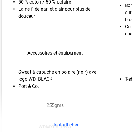
50 % coton / 50 % polaire
Ban
Laine filée par jet d’air pour plus de
sur
douceur
bus
Cou
épa
Accessoires et équipement
Sweat à capuche en polaire (noir) ave
logo WD_BLACK
T-s
Port & Co.
255gms
tout afficher
WDMX081RNW