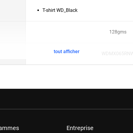
T-shirt WD_Black
128gms
tout afficher
WDMX065RN
rammes
Entreprise