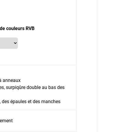
de couleurs RVB
 à anneaux
es, surpiqûre double au bas des
, des épaules et des manches
pement