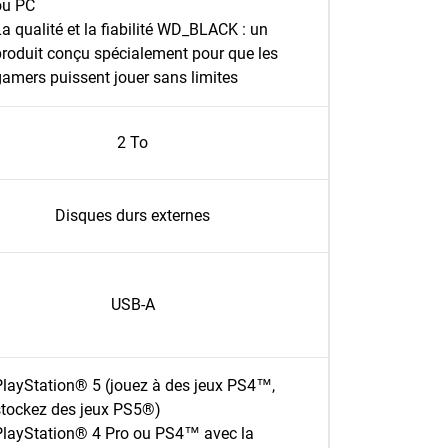
ou PC
a qualité et la fiabilité WD_BLACK : un
produit conçu spécialement pour que les
gamers puissent jouer sans limites
2 To
Disques durs externes
USB-A
PlayStation® 5 (jouez à des jeux PS4™,
stockez des jeux PS5®)
PlayStation® 4 Pro ou PS4™ avec la