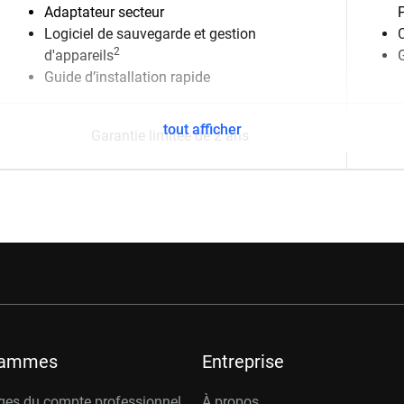
Adaptateur secteur
Logiciel de sauvegarde et gestion
2
d'appareils
G
Guide d’installation rapide
tout afficher
Garantie limitée de 2 ans
rammes
Entreprise
ges du compte professionnel
À propos