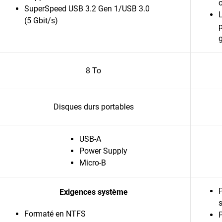
SuperSpeed USB 3.2 Gen 1/USB 3.0
L
(5 Gbit/s)
8 To
Disques durs portables
USB-A
Power Supply
Micro-B
Exigences système
Formaté en NTFS