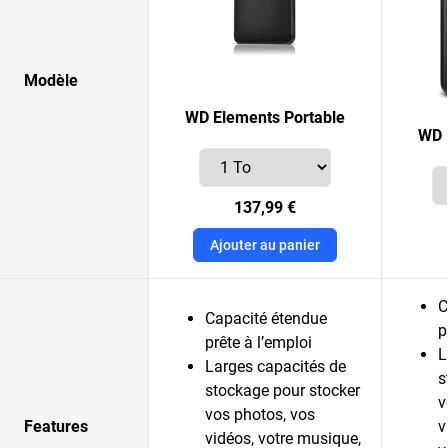
Modèle
WD Elements Portable
WD 
137,99 €
Ajouter au panier
C
Capacité étendue
p
prête à l’emploi
L
Larges capacités de
s
stockage pour stocker
v
vos photos, vos
Features
v
vidéos, votre musique,