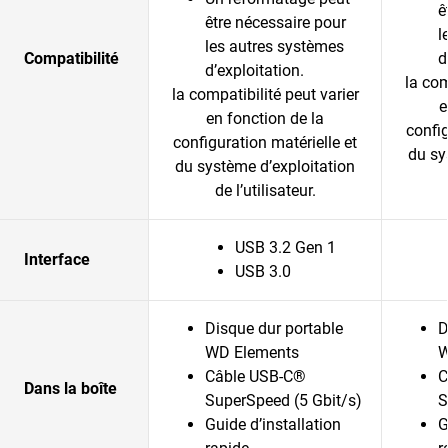
ê
être nécessaire pour
l
les autres systèmes
Compatibilité
d
d’exploitation.
la com
la compatibilité peut varier
e
en fonction de la
config
configuration matérielle et
du sy
du système d’exploitation
de l’utilisateur.
USB 3.2 Gen 1
Interface
USB 3.0
Disque dur portable
D
WD Elements
W
Câble USB-C®
C
Dans la boîte
SuperSpeed (5 Gbit/s)
S
Guide d’installation
G