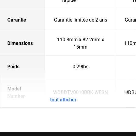
rapide
r
Garantie
Garantie limitée de 2 ans
Garan
110.8mm x 82.2mm x
Dimensions
110m
15mm
Poids
0.29lbs
Model
WDBDTV0010BBK-WESN
WDBU
Number
tout afficher