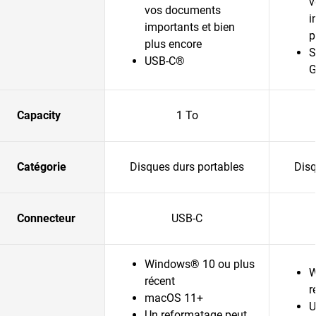
v
vos documents
i
importants et bien
p
plus encore
S
USB-C®
G
Capacity
1 To
Catégorie
Disques durs portables
Disq
Connecteur
USB-C
Windows® 10 ou plus
W
récent
r
macOS 11+
U
Un reformatage peut