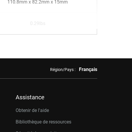
110.8mm x 82.2mm x 15mm
0.29lbs
Français
Région/Pays :
Assistance
Obtenir de l'aide
Bibliothèque de ressources