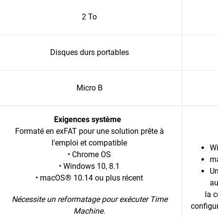
2 To
Disques durs portables
Micro B
Exigences système
Formaté en exFAT pour une solution prête à
l'emploi et compatible
Wi
• Chrome OS
m
• Windows 10, 8.1
Un
• macOS® 10.14 ou plus récent
au
la c
Nécessite un reformatage pour exécuter Time
configur
Machine.