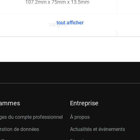
107.2mm x 75mm x 13.5mm
tout afficher
140gms
rammes
Entreprise
ges du compte professionnel
À propos
ration de données
Actualités et événements