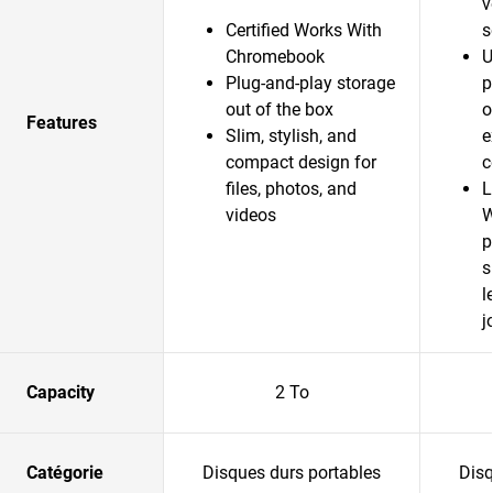
v
Certified Works With
s
Chromebook
U
Plug-and-play storage
p
out of the box
o
Features
Slim, stylish, and
e
compact design for
c
files, photos, and
L
videos
W
p
s
l
j
Capacity
2 To
Catégorie
Disques durs portables
Disq