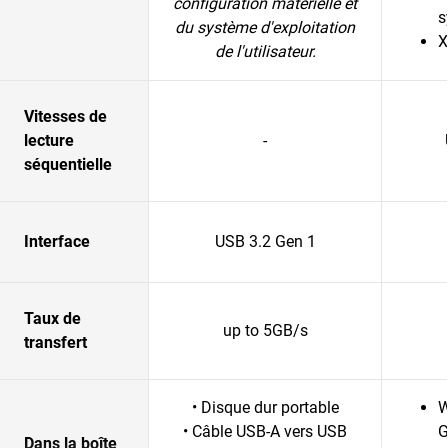
configuration matérielle et
s
du système d'exploitation
X
de l'utilisateur.
Vitesses de
lecture
-
séquentielle
Interface
USB 3.2 Gen 1
Taux de
up to 5GB/s
transfert
• Disque dur portable
W
• Câble USB-A vers USB
G
Dans la boîte