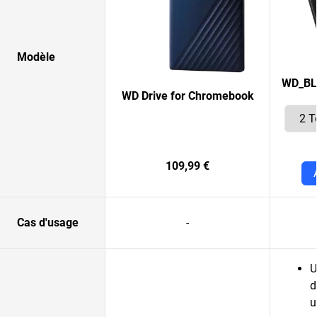
Modèle
WD_BL
WD Drive for Chromebook
109,99 €
Cas d'usage
-
U
d
u