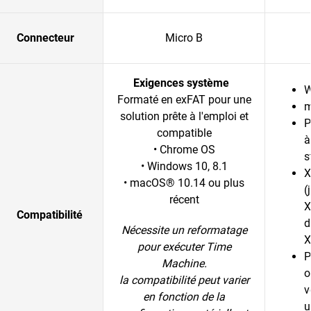
Connecteur
Micro B
Exigences système
W
Formaté en exFAT pour une
m
solution prête à l'emploi et
P
compatible
à
• Chrome OS
s
• Windows 10, 8.1
X
• macOS® 10.14 ou plus
(
récent
X
Compatibilité
d
Nécessite un reformatage
X
pour exécuter Time
P
Machine.
o
la compatibilité peut varier
v
en fonction de la
u