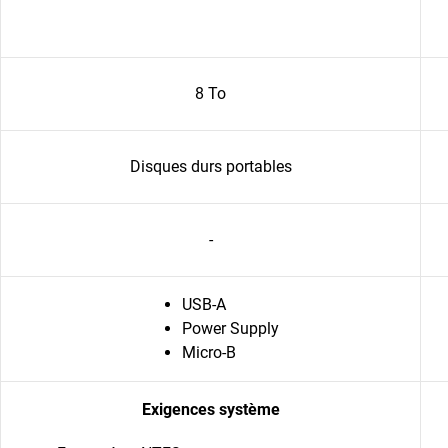
8 To
Disques durs portables
-
USB-A
Power Supply
Micro-B
Exigences système