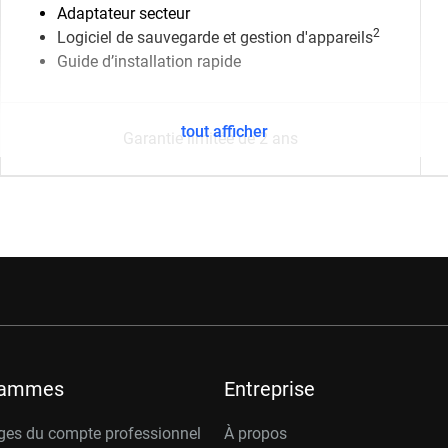
Adaptateur secteur
2
Logiciel de sauvegarde et gestion d'appareils
Guide d’installation rapide
tout afficher
Garantie limitée de 2 ans
rammes
Entreprise
ges du compte professionnel
À propos