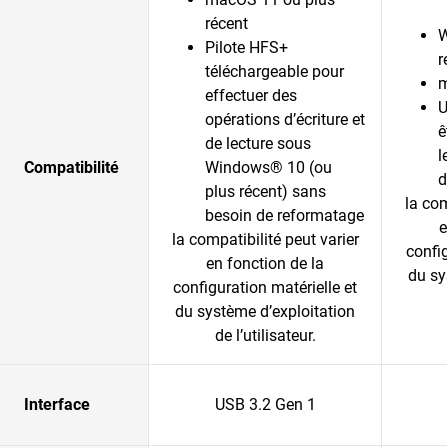
récent
W
Pilote HFS+
r
téléchargeable pour
m
effectuer des
U
opérations d’écriture et
ê
de lecture sous
l
Compatibilité
Windows® 10 (ou
d
plus récent) sans
la com
besoin de reformatage
e
la compatibilité peut varier
config
en fonction de la
du sy
configuration matérielle et
du système d’exploitation
de l’utilisateur.
Interface
USB 3.2 Gen 1