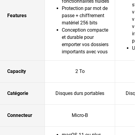
fonctionnalités fluides
s
Protection par mot de
v
Features
passe + chiffrement
v
matériel 256 bits
v
Conception compacte
i
et durable pour
p
emporter vos dossiers
U
importants avec vous
Capacity
2 To
Catégorie
Disques durs portables
Disq
Connecteur
Micro-B
macOS 11 ou plus