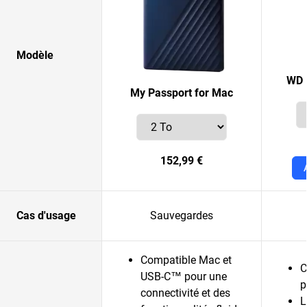
Modèle
WD 
My Passport for Mac
152,99 €
Cas d'usage
Sauvegardes
Compatible Mac et
C
USB-C™ pour une
p
connectivité et des
L