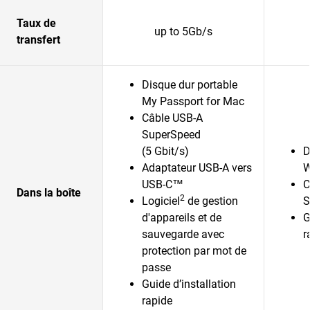
Taux de
up to 5Gb/s
transfert
Disque dur portable
My Passport for Mac
Câble USB-A
SuperSpeed
(5 Gbit/s)
D
Adaptateur USB-A vers
W
USB-C™
C
Dans la boîte
2
Logiciel
de gestion
S
d'appareils et de
G
sauvegarde avec
r
protection par mot de
passe
Guide d’installation
rapide