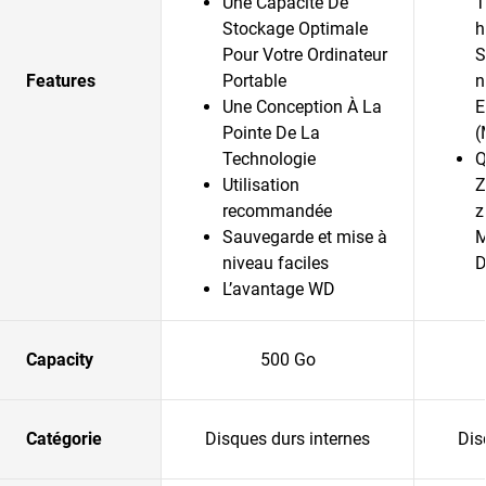
Une Capacité De
T
Stockage Optimale
h
Pour Votre Ordinateur
S
Features
Portable
n
Une Conception À La
E
Pointe De La
(
Technologie
Q
Utilisation
Z
recommandée
z
Sauvegarde et mise à
M
niveau faciles
D
L’avantage WD
Capacity
500 Go
Catégorie
Disques durs internes
Dis