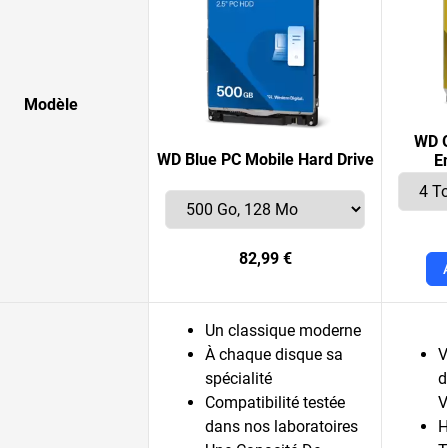
Modèle
WD G
WD Blue PC Mobile Hard Drive
E
82,99 €
Un classique moderne
À chaque disque sa
V
spécialité
d
Compatibilité testée
V
dans nos laboratoires
H