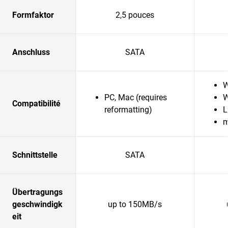
Formfaktor
2,5 pouces
Anschluss
SATA
W
PC, Mac (requires
W
Compatibilité
reformatting)
L
Schnittstelle
SATA
Übertragungs
geschwindigk
up to 150MB/s
eit