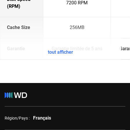
7200 RPM
(RPM)
Cache Size
256MB
Garantie
Garantie limitée de 5 ans
Garan
tout afficher
Français
Région/Pays :