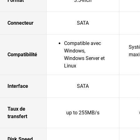
Format
3.5-Inch
Connecteur
SATA
Compatible avec
Syst
Windows,
Compatibilité
maxi
Windows Server et
Linux
Interface
SATA
Taux de
up to 255MB/s
transfert
Disk Speed