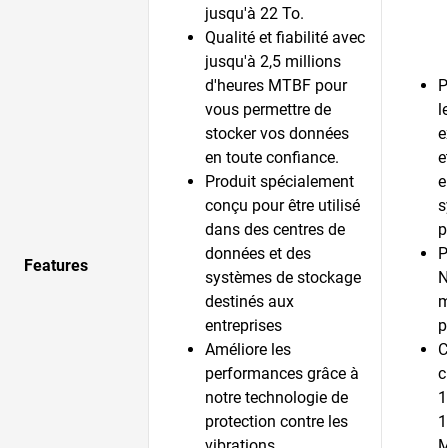
jusqu'à 22 To.
Qualité et fiabilité avec
jusqu'à 2,5 millions
d'heures MTBF pour
P
vous permettre de
l
stocker vos données
e
en toute confiance.
e
Produit spécialement
e
conçu pour être utilisé
s
dans des centres de
p
données et des
P
Features
systèmes de stockage
N
destinés aux
m
entreprises
p
Améliore les
C
performances grâce à
c
notre technologie de
1
protection contre les
1
vibrations