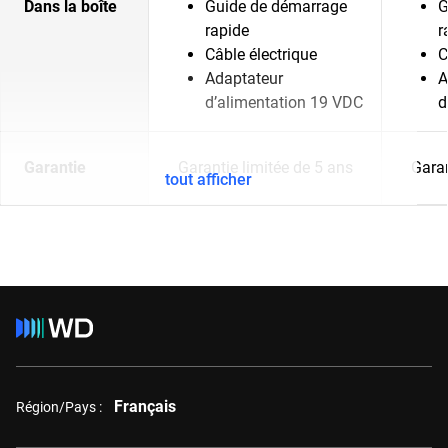
Dans la boîte
Guide de démarrage
G
rapide
r
Câble électrique
C
Adaptateur
A
d’alimentation 19 VDC
d
Garantie
Garantie limitée de 5 ans
Garan
tout afficher
Français
Région/Pays :