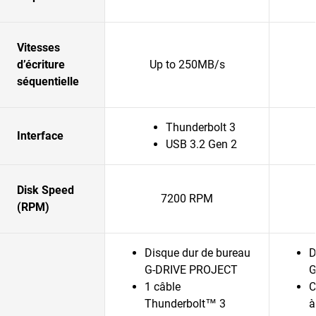
Vitesses
d’écriture
Up to 250MB/s
séquentielle
Thunderbolt 3
Interface
USB 3.2 Gen 2
Disk Speed
7200 RPM
(RPM)
Disque dur de bureau
D
G-DRIVE PROJECT
G
1 câble
C
Thunderbolt™ 3
à