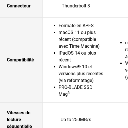
Connecteur
Thunderbolt 3
Formaté en APFS
macOS 11 ou plus
récent (compatible
m
avec Time Machine)
r
iPadOS 14 ou plus
a
Compatibilité
récent
W
Windows® 10 et
v
versions plus récentes
(
(via reformatage)
PRO-BLADE SSD
3
Mag
Vitesses de
lecture
Up to 250MB/s
séquentielle