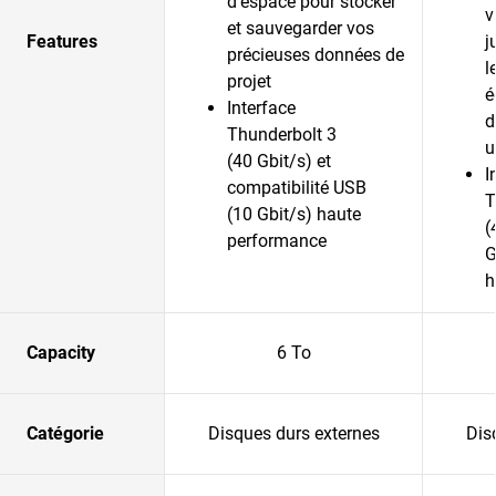
d’espace pour stocker
v
et sauvegarder vos
Features
j
précieuses données de
l
projet
é
Interface
d
Thunderbolt 3
u
(40 Gbit/s) et
I
compatibilité USB
T
(10 Gbit/s) haute
(
performance
G
h
Capacity
6 To
Catégorie
Disques durs externes
Dis