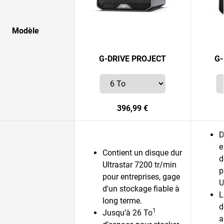
Modèle
G-DRIVE PROJECT
G-
396,99 €
D
e
Contient un disque dur
d
Ultrastar 7200 tr/min
p
pour entreprises, gage
U
d'un stockage fiable à
L
long terme.
d
1
Jusqu’à 26 To
a