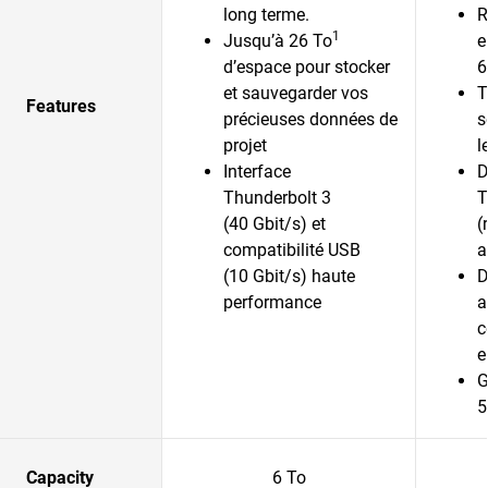
long terme.
R
1
Jusqu’à 26 To
e
d’espace pour stocker
6
et sauvegarder vos
T
Features
précieuses données de
s
projet
l
Interface
D
Thunderbolt 3
T
(40 Gbit/s) et
(
compatibilité USB
a
(10 Gbit/s) haute
D
performance
a
c
e
G
5
Capacity
6 To