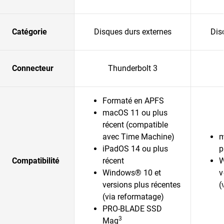
Catégorie
Disques durs externes
Dis
Connecteur
Thunderbolt 3
Formaté en APFS
macOS 11 ou plus
récent (compatible
avec Time Machine)
m
iPadOS 14 ou plus
p
Compatibilité
récent
W
Windows® 10 et
v
versions plus récentes
(
(via reformatage)
PRO-BLADE SSD
3
Mag