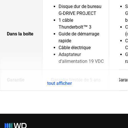
Disque dur de bureau
S
G-DRIVE PROJECT
G
1 câble
b
Thunderbolt™ 3
C
Dans la boîte
Guide de démarrage
(
rapide
C
Câble électrique
C
Adaptateur
G
d’alimentation 19 VDC
r
Garantie
Garantie limitée de 5 ans
Garan
tout afficher