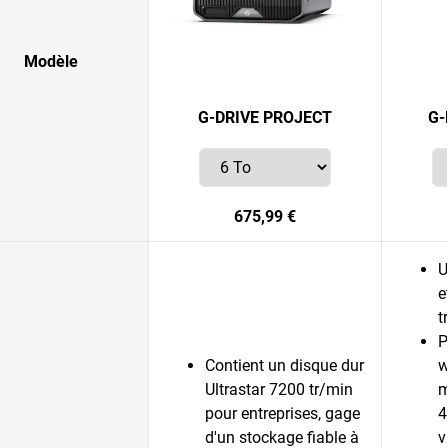
Modèle
G-DRIVE PROJECT
G-
675,99 €
U
e
t
P
Contient un disque dur
w
Ultrastar 7200 tr/min
m
pour entreprises, gage
4
d'un stockage fiable à
v