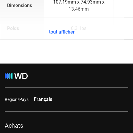
107.19mm x 74.93mm x
Dimensions
13.46mm
Poids
0.31lbs
tout afficher
Français
Région/Pays :
Achats