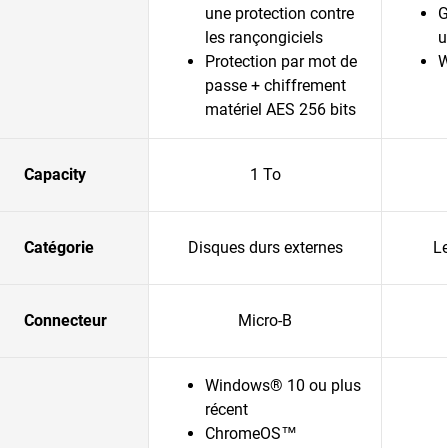
une protection contre
G
les rançongiciels
u
Protection par mot de
W
passe + chiffrement
matériel AES 256 bits
Capacity
1 To
Catégorie
Disques durs externes
Le
Connecteur
Micro-B
Windows® 10 ou plus
récent
ChromeOS™