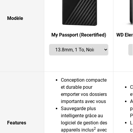
Modèle
My Passport (Recertified)
WD Elem
Conception compacte
et durable pour
C
emporter vos dossiers
e
importants avec vous
A
Sauvegarde plus
p
intelligente grâce au
P
Features
logiciel de gestion des
L
2
appareils inclus
avec
c