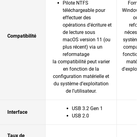
Pilote NTFS
For
téléchargeable pour
Windo
effectuer des
o
opérations d’écriture et
ref
de lecture sous
néces
Compatibilité
macOS version 11 (ou
systèm
plus récent) via un
compat
reformatage
foncti
la compatibilité peut varier
maté
en fonction de la
d'exploi
configuration matérielle et
du système d’exploitation
de l’utilisateur.
USB 3.2 Gen 1
Interface
USB 2.0
Taux de