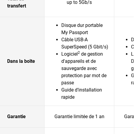
up to 5Gb/s
transfert
Disque dur portable
My Passport
Câble USB-A
D
SuperSpeed (5 Gbit/s)
C
2
Logiciel
de gestion
L
Dans la boîte
d'appareils et de
D
sauvegarde avec
g
protection par mot de
G
passe
r
Guide d’installation
rapide
Garantie
Garantie limitée de 1 an
Gara