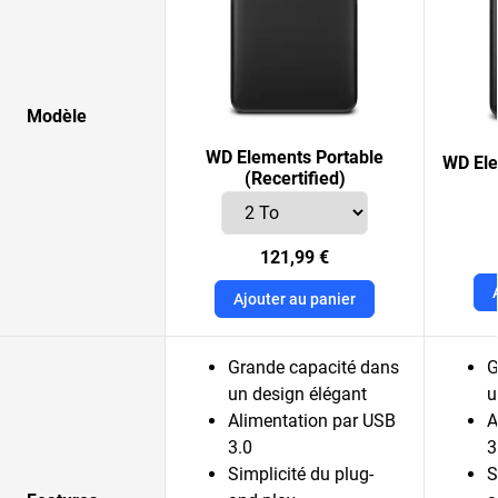
Modèle
WD Elements Portable
WD Ele
(Recertified)
121,99 €
Ajouter au panier
Grande capacité dans
G
un design élégant
u
Alimentation par USB
A
3.0
3
Simplicité du plug-
S