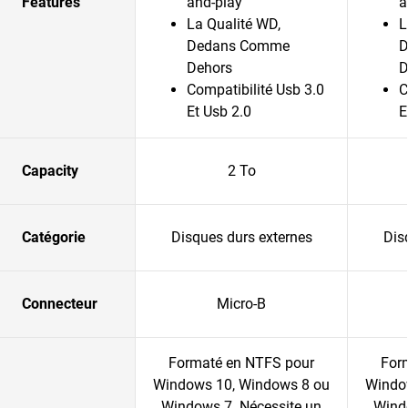
Features
and-play
a
La Qualité WD,
L
Dedans Comme
D
Dehors
D
Compatibilité Usb 3.0
C
Et Usb 2.0
E
Capacity
2 To
Catégorie
Disques durs externes
Dis
Connecteur
Micro-B
Formaté en NTFS pour
For
Windows 10, Windows 8 ou
Windo
Windows 7. Nécessite un
Wind