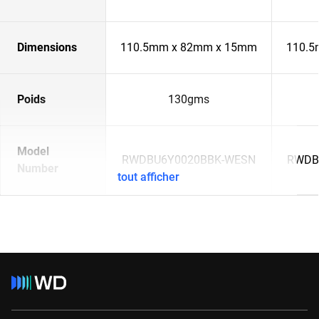
Dimensions
110.5mm x 82mm x 15mm
110.5
Poids
130gms
Model
RWDBU6Y0020BBK-WESN
RWDB
Number
tout afficher