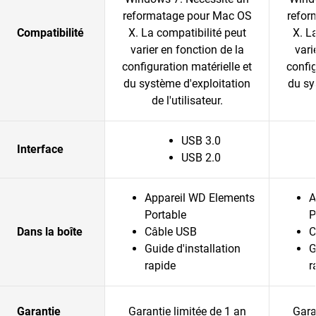
reformatage pour Mac OS
refor
Compatibilité
X. La compatibilité peut
X. L
varier en fonction de la
vari
configuration matérielle et
config
du système d'exploitation
du sy
de l'utilisateur.
USB 3.0
Interface
USB 2.0
Appareil WD Elements
A
Portable
P
Dans la boîte
Câble USB
C
Guide d'installation
G
rapide
r
Garantie
Garantie limitée de 1 an
Gara