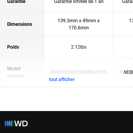
Garantie
Garantie limitée de 1 an
Garan
139.3mm x 49mm x
1
Dimensions
170.6mm
Poids
2.12lbs
Model
RWDBBGB0030HBK-EESN
RWDB
Number
tout afficher