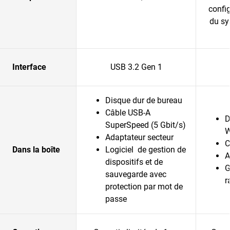
config
du sy
Interface
USB 3.2 Gen 1
Disque dur de bureau
Câble USB-A
D
SuperSpeed (5 Gbit/s)
W
Adaptateur secteur
C
Dans la boîte
Logiciel de gestion de
A
dispositifs et de
G
sauvegarde avec
r
protection par mot de
passe