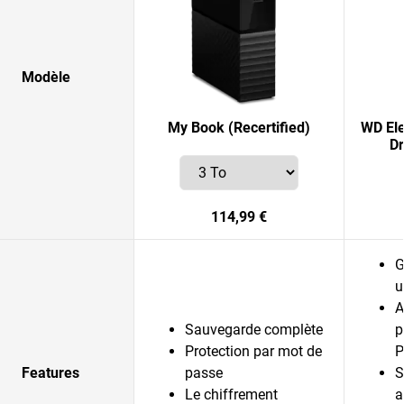
Modèle
My Book (Recertified)
WD El
Dr
114,99 €
G
u
A
Sauvegarde complète
p
Protection par mot de
P
Features
passe
S
Le chiffrement
a