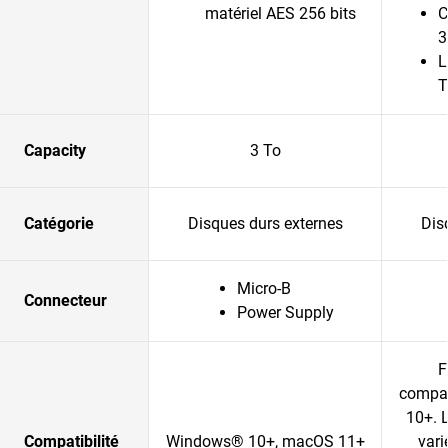
matériel AES 256 bits
C
3
L
T
Capacity
3 To
Catégorie
Disques durs externes
Dis
Micro-B
Connecteur
Power Supply
F
compa
10+. 
Compatibilité
Windows® 10+, macOS 11+
vari