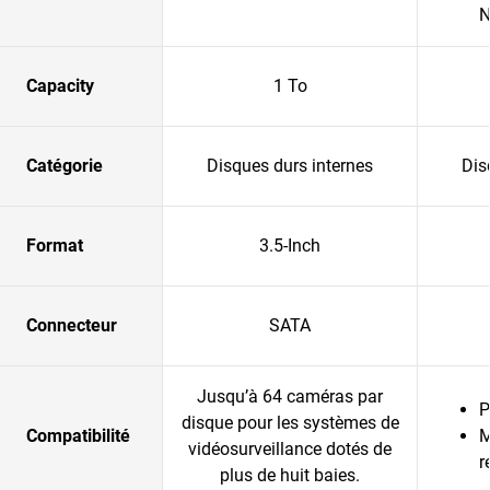
N
Capacity
1 To
Catégorie
Disques durs internes
Dis
Format
3.5-Inch
Connecteur
SATA
Jusqu’à 64 caméras par
P
disque pour les systèmes de
Compatibilité
M
vidéosurveillance dotés de
r
plus de huit baies.