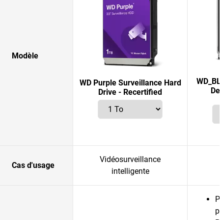
Modèle
WD_BL
WD Purple Surveillance Hard
De
Drive - Recertified
Vidéosurveillance
Cas d'usage
intelligente
P
p