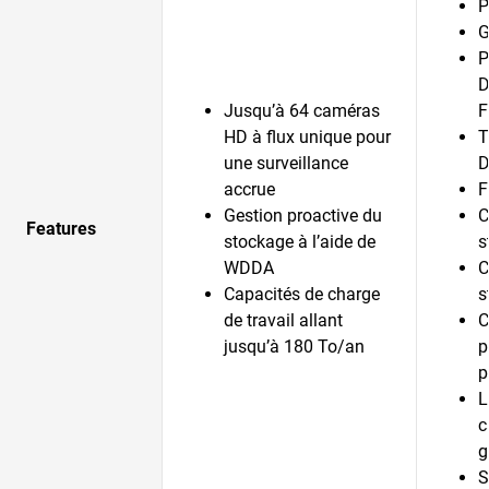
P
G
P
D
Jusqu’à 64 caméras
F
HD à flux unique pour
T
une surveillance
D
accrue
F
Gestion proactive du
C
Features
stockage à l’aide de
s
WDDA
C
Capacités de charge
s
de travail allant
C
jusqu’à 180 To/an
p
p
L
c
g
S