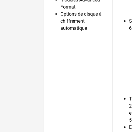
Format
Options de disque à
chiffrement
S
automatique
6
T
2
e
5
E