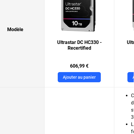
Modèle
Ultrastar DC HC330 -
Ult
Recertified
606,99 €
Ajouter au panier
C
d
s
3
L
f