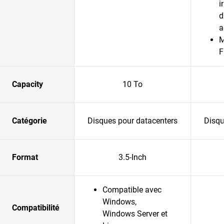
i
d
a
M
F
Capacity
10 To
Catégorie
Disques pour datacenters
Disqu
Format
3.5-Inch
Compatible avec
Windows,
Compatibilité
Windows Server et