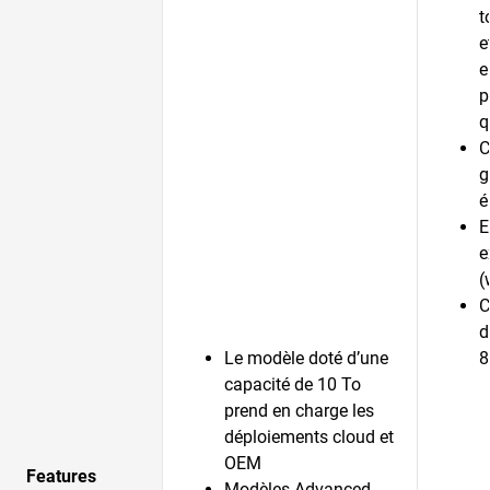
t
e
e
p
q
C
g
é
E
e
(
C
d
Le modèle doté d’une
8
capacité de 10 To
prend en charge les
déploiements cloud et
OEM
Features
Modèles Advanced