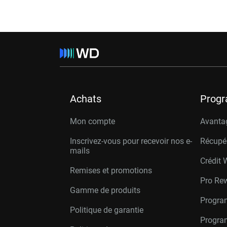
Achats
Prog
Mon compte
Avanta
Inscrivez-vous pour recevoir nos e-
Récupé
mails
Crédit 
Remises et promotions
Pro Re
Gamme de produits
Progra
Politique de garantie
Program