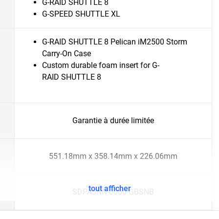
G-RAID SHUTTLE 8
G-SPEED SHUTTLE XL
G-RAID SHUTTLE 8 Pelican iM2500 Storm
Carry-On Case
Custom durable foam insert for G-
RAID SHUTTLE 8
Garantie à durée limitée
551.18mm x 358.14mm x 226.06mm
tout afficher
SDPA5NN-0000-GBSNB