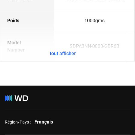
Poids
1000gms
Model
SDPA3NN-0000-GBR6B
Number
tout afficher
Français
Région/Pays :