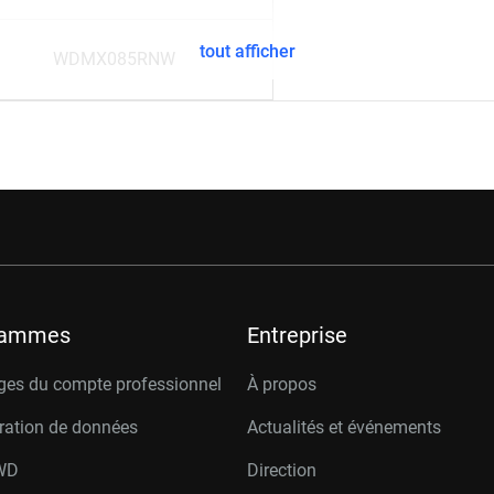
tout afficher
WDMX085RNW
rammes
Entreprise
ges du compte professionnel
À propos
ration de données
Actualités et événements
W
D
Direction