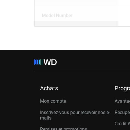
Model Number
Achats
Prog
Mon compte
Avanta
Inscrivez-vous pour recevoir nos e-
Récupé
mails
Crédit 
Remises et promotions