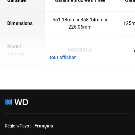
Garantie
Garantie à durée limitée
Gara
551.18mm x 358.14mm x
Dimensions
125m
226.06mm
Model
0G04981-1
Number
tout afficher
Français
Région/Pays :