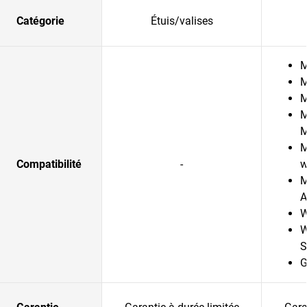
Catégorie
Étuis/valises
M
M
M
M
M
Compatibilité
-
w
M
A
W
W
S
G