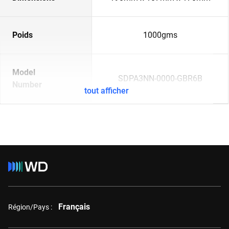
Poids
1000gms
Model
SDPA3NN-0000-GBR6B
Number
tout afficher
Français
Région/Pays :