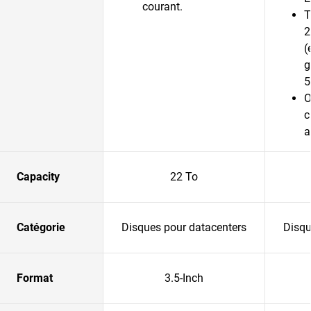
courant.
T
2
(
g
5
O
c
a
Capacity
22 To
Catégorie
Disques pour datacenters
Disqu
Format
3.5-Inch