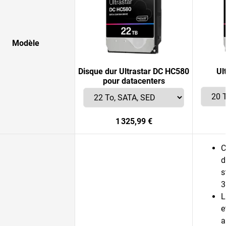
Modèle
Disque dur Ultrastar DC HC580
Ul
pour datacenters
1 325,99 €
C
d
s
3
L
e
a