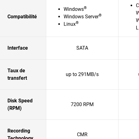
C
®
Windows
W
®
Compatibilité
Windows Server
W
®
Linux
L
Interface
SATA
Taux de
up to 291MB/s
transfert
Disk Speed
7200 RPM
(RPM)
Recording
CMR
Technology