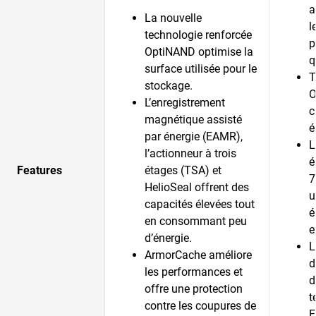
a
La nouvelle
l
technologie renforcée
p
OptiNAND optimise la
q
surface utilisée pour le
T
stockage.
O
L’enregistrement
c
magnétique assisté
é
par énergie (EAMR),
L
l’actionneur à trois
é
Features
étages (TSA) et
7
HelioSeal offrent des
u
capacités élevées tout
é
en consommant peu
e
d’énergie.
L
ArmorCache améliore
d
les performances et
d
offre une protection
t
contre les coupures de
E