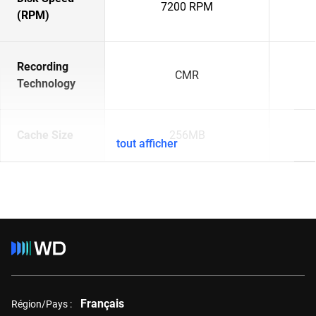
7200 RPM
(RPM)
Recording
CMR
Technology
Cache Size
256MB
tout afficher
Français
Région/Pays :