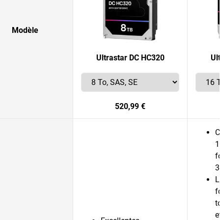
Modèle
Ultrastar DC HC320
Ul
520,99 €
C
1
f
3
L
f
t
e