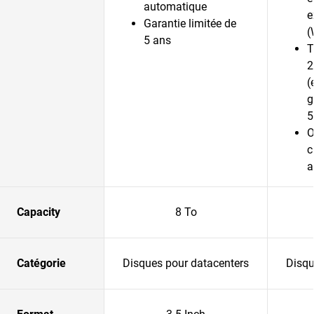
automatique
e
Garantie limitée de
(
5 ans
T
2
(
g
5
O
c
a
Capacity
8 To
Catégorie
Disques pour datacenters
Disqu