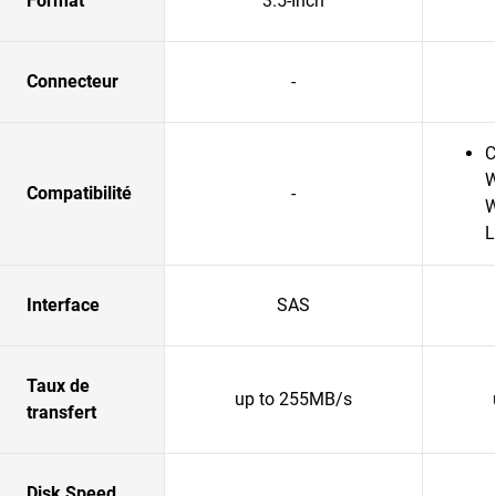
Format
3.5-Inch
Connecteur
-
C
W
Compatibilité
-
W
L
Interface
SAS
Taux de
up to 255MB/s
transfert
Disk Speed