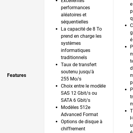
Excellentes
e
performances
p
aléatoires et
q
séquentielles
C
La capacité de 8 To
g
prend en charge les
é
systèmes
P
informatiques
m
traditionnels
t
Taux de transfert
d
soutenu jusqu'à
Features
m
255 Mo/s
p
Choix entre le modèle
P
SAS 12 Gbit/s ou
t
SATA 6 Gbit/s
m
Modèles 512e
T
Advanced Format
H
Options de disque à
u
chiffrement
é