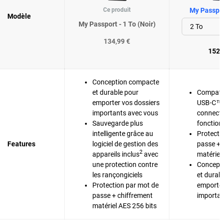
Ce produit
My Passpo
Modèle
My Passport - 1 To (Noir)
134,99 €
152
Conception compacte
et durable pour
Compat
emporter vos dossiers
USB-C™
importants avec vous
connect
Sauvegarde plus
fonctio
intelligente grâce au
Protect
Features
logiciel de gestion des
passe +
2
appareils inclus
avec
matérie
une protection contre
Concep
les rançongiciels
et dura
Protection par mot de
emporte
passe + chiffrement
importa
matériel AES 256 bits