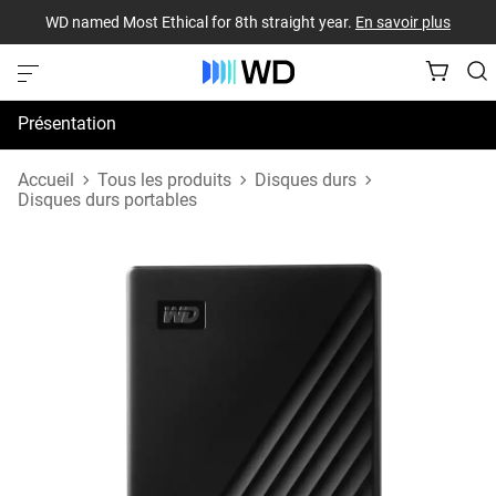
WD named Most Ethical for 8th straight year.
En savoir plus
Présentation
Spécifications
Accueil
Tous les produits
Disques durs
Disques durs portables
Assistance et ressources