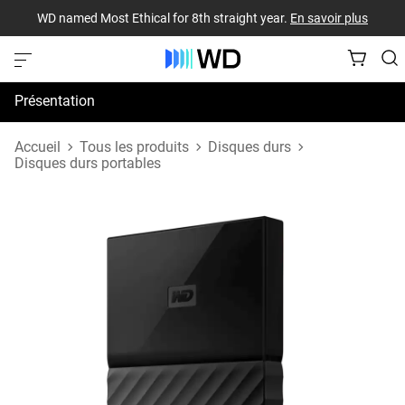
WD named Most Ethical for 8th straight year.
En savoir plus
Présentation
Spécifications
Accueil
Tous les produits
Disques durs
Disques durs portables
Assistance et ressources