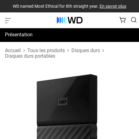
WD named Most Ethical for 8th straight year.
En savoir plus
Présentation
Spécifications
Accueil
Tous les produits
Disques durs
Disques durs portables
Assistance et ressources