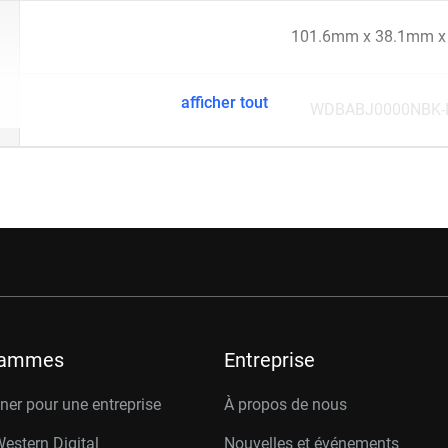
101.6mm x 38.1mm 
afficher tout
WDBABJ0000NBK-
rammes
Entreprise
er pour une entreprise
À propos de nous
Western Digital
Nouvelles et événements