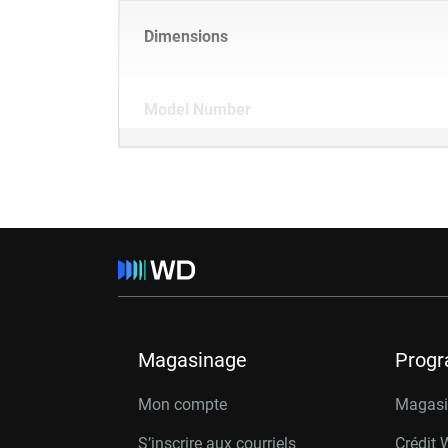
Dimensions
Model Number
Magasinage
Prog
Mon compte
Magasin
S’inscrire aux courriels
Crédit 