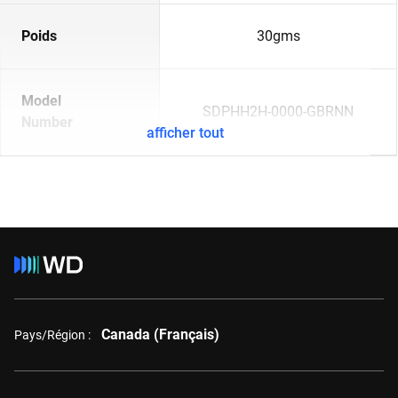
Poids
30gms
Model
SDPHH2H-0000-GBRNN
Number
afficher tout
Canada (Français)
Pays/Région :