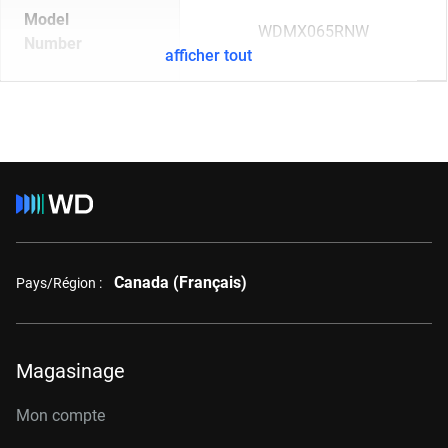
Model
WDMX065RNW
Number
afficher tout
Canada (Français)
Pays/Région :
Magasinage
Mon compte