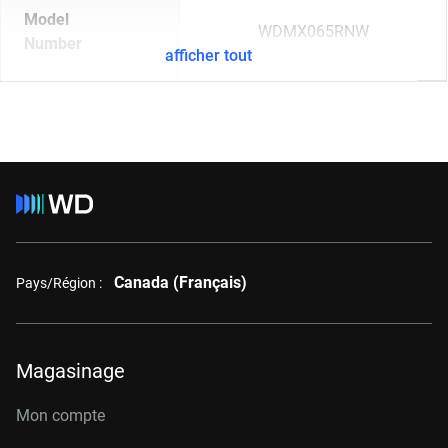
Model
WDMX065RNW
Number
afficher tout
Canada (Français)
Pays/Région :
Magasinage
Mon compte