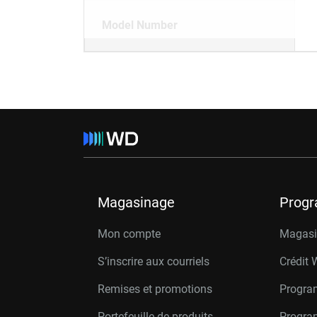
Model Number
Magasinage
Prog
Mon compte
Magasin
S’inscrire aux courriels
Crédit 
Remises et promotions
Progra
Portefeuille de produits
Progra