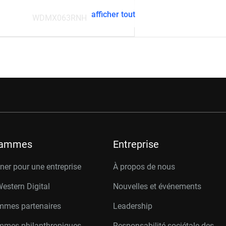
afficher tout
WDMX063RNH
rammes
Entreprise
er pour une entreprise
À propos de nous
Western Digital
Nouvelles et événements
mmes partenaires
Leadership
mmes philanthropiques
Responsabilité sociétale des