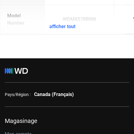
Model
WDMX078RNW
Number
afficher tout
Canada (Français)
Pays/Région :
Magasinage