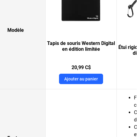
Modèle
Tapis de souris Western Digital
Étui rig
en édition limitée
d
20,99 C$
Ajouter au panier
F
c
C
d
C
e