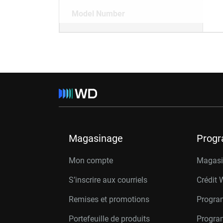
Model Number
Magasinage
Prog
Mon compte
Magasin
S’inscrire aux courriels
Crédit 
Remises et promotions
Progra
Portefeuille de produits
Progra