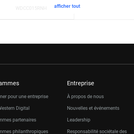
afficher tout
WDCC015RNH
rammes
Entreprise
er pour une entreprise
À propos de nous
Western Digital
Nouvelles et événements
mmes partenaires
Leadership
mmes philanthropiques
Responsabilité sociétale des