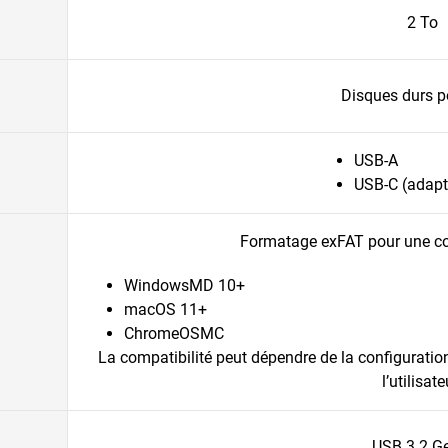
2 To
Disques durs p
USB-A
USB-C (adapt
Formatage exFAT pour une co
WindowsMD 10+
macOS 11+
ChromeOSMC
La compatibilité peut dépendre de la configuration
l’utilisate
USB 3.2 G