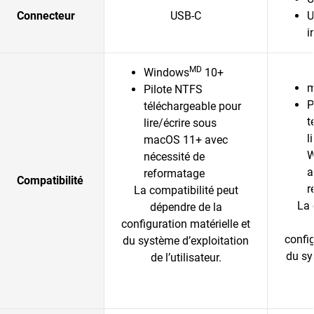
Connecteur
USB-C
U
i
MD
Windows
10+
m
Pilote NTFS
P
téléchargeable pour
t
lire/écrire sous
l
macOS 11+ avec
W
nécessité de
a
reformatage
Compatibilité
r
La compatibilité peut
La 
dépendre de la
configuration matérielle et
config
du système d’exploitation
du sy
de l’utilisateur.