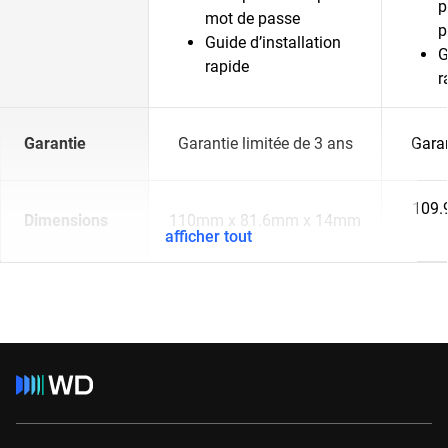
p
mot de passe
p
Guide d’installation
G
rapide
r
Garantie
Garantie limitée de 3 ans
Garan
109.
Dimensions
110mm x 81.6mm x 14mm
afficher tout