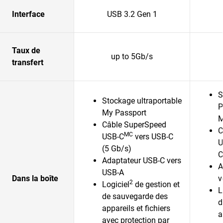
Interface
USB 3.2 Gen 1
Taux de
up to 5Gb/s
transfert
S
Stockage ultraportable
P
My Passport
Câble SuperSpeed
C
MC
USB-C
vers USB-C
U
(5 Gb/s)
C
Adaptateur USB-C vers
A
USB-A
Dans la boîte
v
2
Logiciel
de gestion et
L
de sauvegarde des
d
appareils et fichiers
a
avec protection par