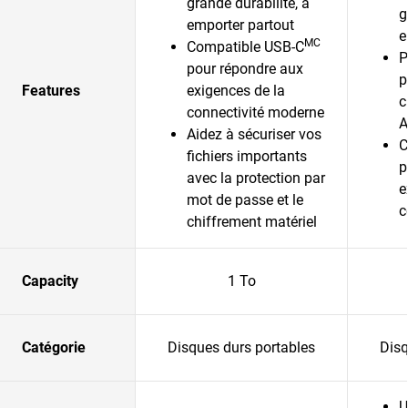
grande durabilité, à
g
emporter partout
e
MC
Compatible USB-C
P
pour répondre aux
p
Features
exigences de la
c
connectivité moderne
A
Aidez à sécuriser vos
C
fichiers importants
p
avec la protection par
e
mot de passe et le
c
chiffrement matériel
Capacity
1 To
Catégorie
Disques durs portables
Disq
U