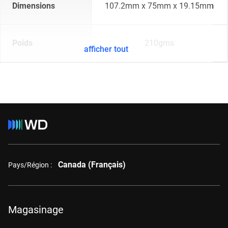
Dimensions
107.2mm x 75mm x 19.15mm
Poids
210gms
afficher tout
Canada (Français)
Pays/Région :
Magasinage