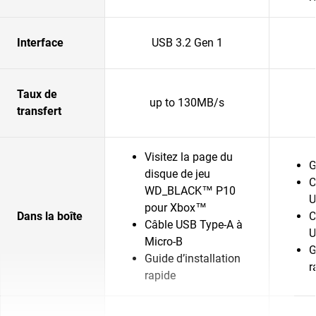
Interface
USB 3.2 Gen 1
Taux de
up to 130MB/s
transfert
Visitez la page du
G
disque de jeu
C
WD_BLACK™ P10
pour Xbox™
Dans la boîte
C
Câble USB Type-A à
Micro-B
G
Guide d’installation
r
rapide