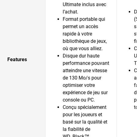
Ultimate inclus avec
l’achat.
D
Format portable qui
(
permet un accès
s
rapide à votre
s
bibliothèque de jeux,
f
où que vous alliez.
C
Disque dur haute
U
Features
performance pouvant
T
atteindre une vitesse
C
de 130 Mo/s pour
a
optimiser votre
f
expérience de jeu sur
d
console ou PC.
p
Conçu spécialement
t
pour les joueurs et
basé sur la qualité et
la fiabilité de
WD_Black™.