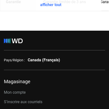
Garantie
Garantie limitée de 3 ans
Garan
afficher tout
Canada (Français)
Pays/Région :
Magasinage
Mon compte
S’inscrire aux courriels