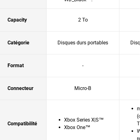
Capacity
2 To
Catégorie
Disques durs portables
Disq
Format
-
Connecteur
Micro-B
m
(
Xbox Series X|S™
Compatibilité
T
Xbox One™
W
r