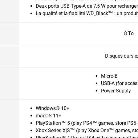
Deux ports USB Type-A de 7,5 W pour recharger 
La qualité et la fiabilité WD_Black™ : un prod
8 To
Disques durs e
Micro-B
USB-A (for acces
Power Supply
Windows® 10+
macOS 11+
PlayStation™ 5 (play PS4™ games, store PS5
Xbox Series X|S™ (play Xbox One™ games, sto
PlayStation™ 4 Pro or PS4 with system softwar