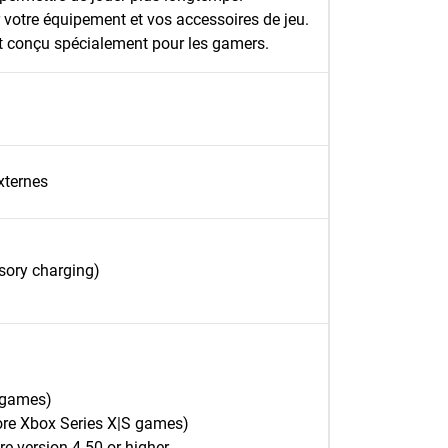
votre équipement et vos accessoires de jeu.
uit conçu spécialement pour les gamers.
xternes
sory charging)
 games)
re Xbox Series X|S games)
e version 4.50 or higher