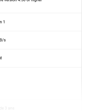
n 1
B/s
M
 de 3 ans