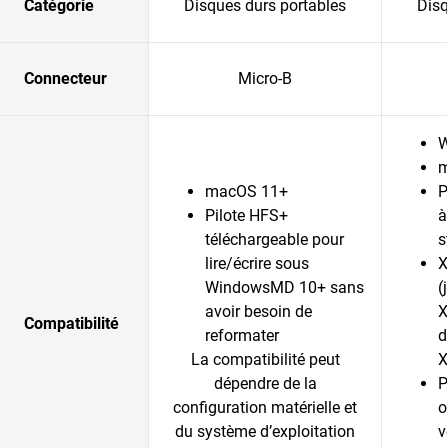
Catégorie
Disques durs portables
Disq
Connecteur
Micro-B
W
m
macOS 11+
P
Pilote HFS+
à
téléchargeable pour
s
lire/écrire sous
X
WindowsMD 10+ sans
(
avoir besoin de
X
Compatibilité
reformater
d
La compatibilité peut
X
dépendre de la
P
configuration matérielle et
o
du système d’exploitation
v