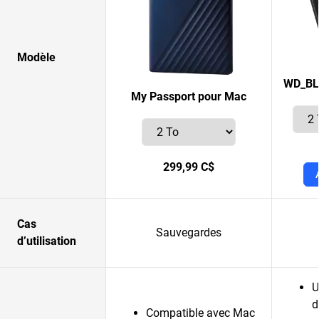
Modèle
WD_BL
My Passport pour Mac
299,99 C$
Cas
Sauvegardes
d’utilisation
U
d
Compatible avec Mac