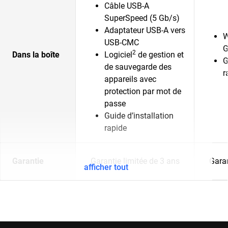
Câble USB-A
SuperSpeed (5 Gb/s)
Adaptateur USB-A vers
W
USB-CMC
G
2
Dans la boîte
Logiciel
de gestion et
G
de sauvegarde des
r
appareils avec
protection par mot de
passe
Guide d’installation
rapide
Garantie
Garantie limitée de 3 ans
Garan
afficher tout