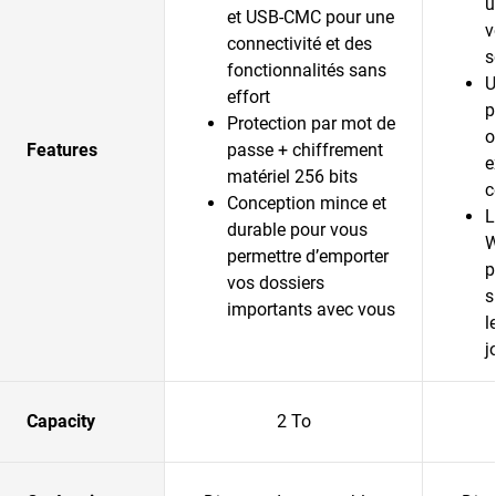
u
et USB-CMC pour une
v
connectivité et des
s
fonctionnalités sans
U
effort
p
Protection par mot de
o
Features
passe + chiffrement
e
matériel 256 bits
c
Conception mince et
L
durable pour vous
W
permettre d’emporter
p
vos dossiers
s
importants avec vous
l
j
Capacity
2 To