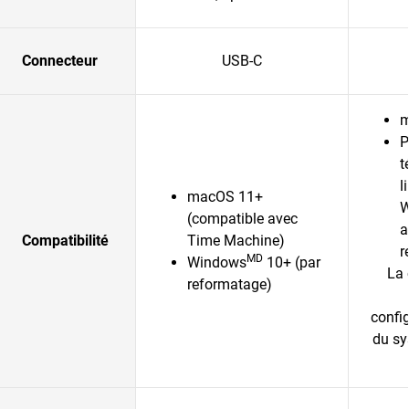
Connecteur
USB-C
m
P
t
l
macOS 11+
W
(compatible avec
a
Compatibilité
Time Machine)
r
MD
Windows
10+ (par
La 
reformatage)
config
du sy