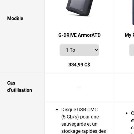
Modèle
G-DRIVE ArmorATD
My 
334,99 C$
Cas
-
d’utilisation
Disque USB-CMC
C
(5 Gb/s) pour une
e
sauvegarde et un
c
stockage rapides des