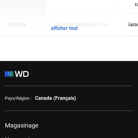
r
Garantie
Garantie limitée de 3 ans
Garan
afficher tout
Canada (Français)
Pays/Région :
Magasinage