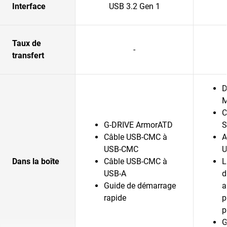
Interface
USB 3.2 Gen 1
Taux de
-
transfert
D
M
C
G-DRIVE ArmorATD
S
Câble USB-CMC à
A
USB-CMC
U
Dans la boîte
Câble USB-CMC à
L
USB-A
d
Guide de démarrage
a
rapide
p
p
G