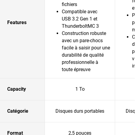
f
fichiers
e
Compatible avec
P
USB 3.2 Gen 1 et
Features
p
ThunderboltMC 3
m
Construction robuste
C
avec un pare-chocs
d
facile à saisir pour une
p
durabilité de qualité
v
professionnelle à
i
toute épreuve
Capacity
1 To
Catégorie
Disques durs portables
Disq
Format
2,5 pouces