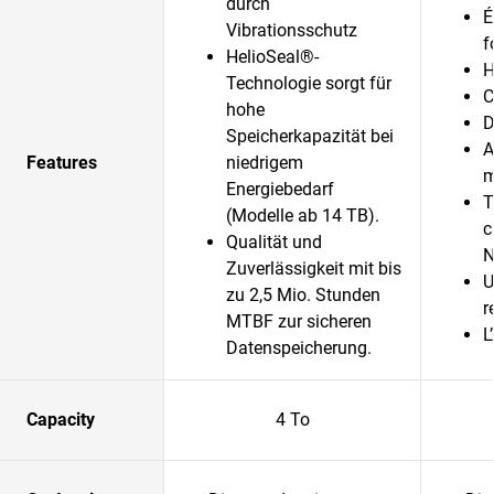
durch
É
Vibrationsschutz
f
HelioSeal®-
H
Technologie sorgt für
C
hohe
D
Speicherkapazität bei
A
Features
niedrigem
m
Energiebedarf
T
(Modelle ab 14 TB).
c
Qualität und
N
Zuverlässigkeit mit bis
U
zu 2,5 Mio. Stunden
r
MTBF zur sicheren
L
Datenspeicherung.
Capacity
4 To