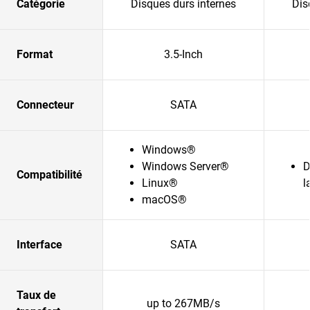
Catégorie
Disques durs internes
Dis
Format
3.5-Inch
Connecteur
SATA
Windows®
Windows Server®
D
Compatibilité
Linux®
l
macOS®
Interface
SATA
Taux de
up to 267MB/s