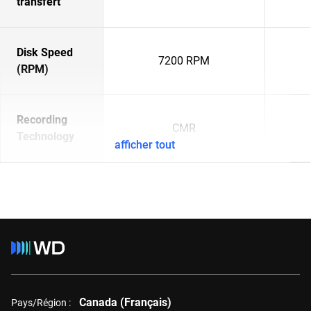
transfert
Disk Speed
7200 RPM
(RPM)
Recording
CMR
Technology
afficher tout
Canada (Français)
Pays/Région :