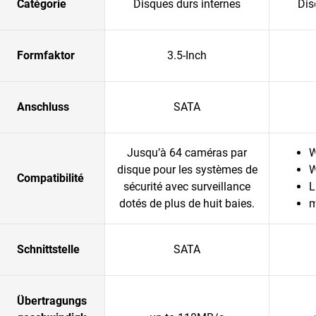
Catégorie
Disques durs internes
Dis
Formfaktor
3.5-Inch
Anschluss
SATA
Jusqu’à 64 caméras par
W
disque pour les systèmes de
W
Compatibilité
sécurité avec surveillance
L
dotés de plus de huit baies.
Schnittstelle
SATA
Übertragungs