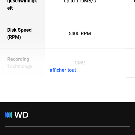
geschwindigk
up to 110MB/s
eit
Disk Speed
5400 RPM
(RPM)
Recording
CMR
Technology
afficher tout