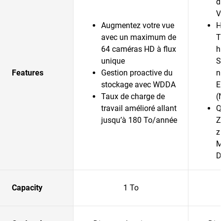
d
V
Augmentez votre vue
H
avec un maximum de
T
64 caméras HD à flux
h
unique
S
Features
Gestion proactive du
n
stockage avec WDDA
E
Taux de charge de
(
travail amélioré allant
Q
jusqu’à 180 To/année
Z
z
M
D
Capacity
1 To