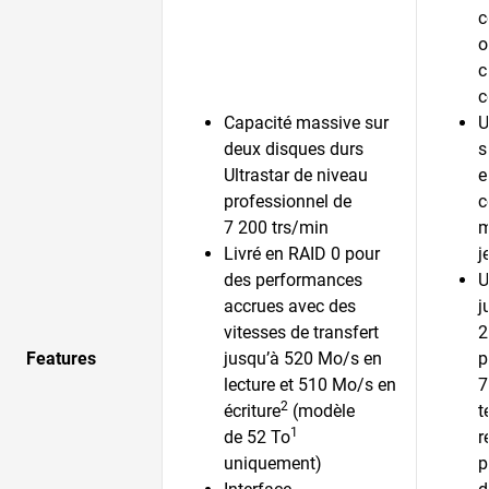
c
o
c
c
Capacité massive sur
U
deux disques durs
s
Ultrastar de niveau
e
professionnel de
c
7 200 trs/min
m
Livré en RAID 0 pour
j
des performances
U
accrues avec des
j
vitesses de transfert
2
Features
jusqu’à 520 Mo/s en
p
lecture et 510 Mo/s en
7
2
écriture
(modèle
t
1
de 52 To
r
uniquement)
p