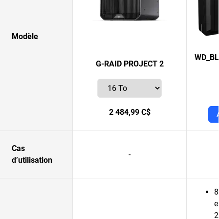
Modèle
WD_BL
G-RAID PROJECT 2
2 484,99 C$
Cas
-
d’utilisation
8
e
2