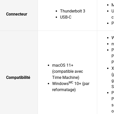
M
Thunderbolt 3
U
Connecteur
USB-C
c
P
W
m
P
P
P
macOS 11+
X
(compatible avec
(
Compatibilité
Time Machine)
g
MC
Windows
10+ (par
S
reformatage)
P
P
s
o