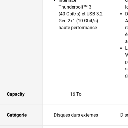
Interface
d
Thunderbolt™ 3
l
(40 Gbit/s) et USB 3.2
D
Gen 2x1 (10 Gbit/s)
A
haute performance
r
é
a
L
W
p
s
g
Capacity
16 To
Catégorie
Disques durs externes
Dis