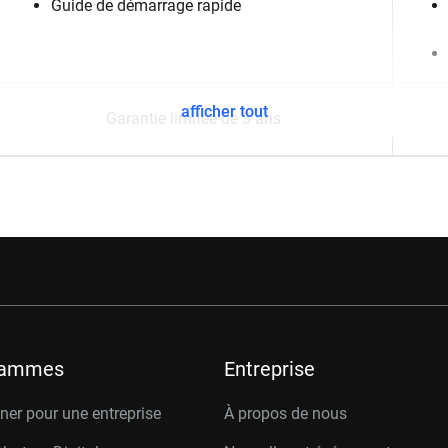
Guide de démarrage rapide
afficher tout
Garantie limitée de 3 ans
rammes
Entreprise
er pour une entreprise
À propos de nous