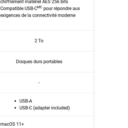
chiffrement matériel AES 256 bits
MC
Compatible USB-C
pour répondre aux
exigences de la connectivité moderne
2 To
Disques durs portables
-
USB-A
USB-C (adapter included)
macOS 11+