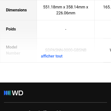
551.18mm x 358.14mm x
165
Dimensions
226.06mm
Poids
-
Model
SDPA5NN-0000-GBSNB
Number
afficher tout