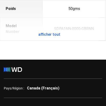
Poids
50gms
Model
SDPA1NN-0000-GBRNN
Number
afficher tout
Canada (Français)
Pays/Région :