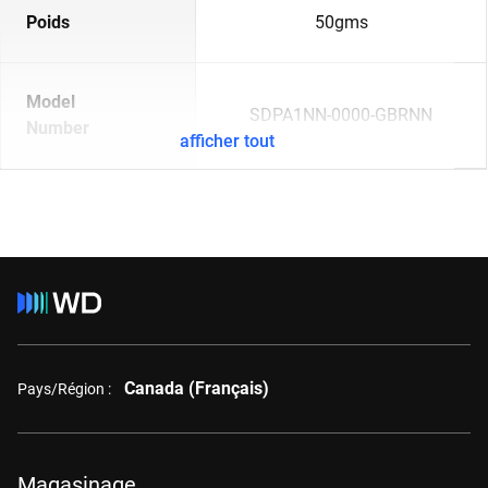
Poids
50gms
Model
SDPA1NN-0000-GBRNN
Number
afficher tout
Canada (Français)
Pays/Région :
Magasinage